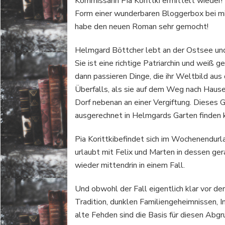
Kommissarin Pia Korittki ermittelt wieder
Form einer wunderbaren Bloggerbox bei mir 
habe den neuen Roman sehr gemocht!
Helmgard Böttcher lebt an der Ostsee und 
Sie ist eine richtige Patriarchin und weiß g
dann passieren Dinge, die ihr Weltbild aus
Überfalls, als sie auf dem Weg nach Hause 
Dorf nebenan an einer Vergiftung. Dieses G
ausgerechnet in Helmgards Garten finden 
Pia Korittkibefindet sich im Wochenendurl
urlaubt mit Felix und Marten in dessen ge
wieder mittendrin in einem Fall.
Und obwohl der Fall eigentlich klar vor de
Tradition, dunklen Familiengeheimnissen, In
alte Fehden sind die Basis für diesen Abg