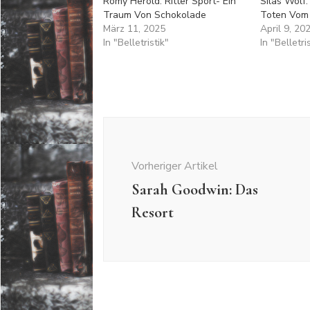
Romy Herold: Ritter Sport- Ein
Silas Wolf
Traum Von Schokolade
Toten Vom
März 11, 2025
April 9, 20
In "Belletristik"
In "Belletri
Beitragsnavigation
Vorheriger Artikel
Sarah Goodwin: Das
Resort