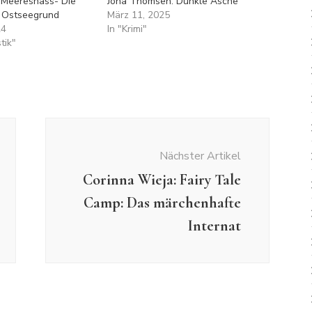
: Meereshass- Die
Jona Thomsen: Dunkle Asche
 Ostseegrund
März 11, 2025
24
In "Krimi"
stik"
Nächster Artikel
Corinna Wieja: Fairy Tale
Camp: Das märchenhafte
Internat