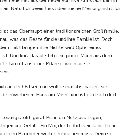
! Der neue Fall aus der Feder von Eva Almstädt kam in
an. Natürlich beeinflusst dies meine Meinung nicht. Ich
ist das Oberhaupt einer traditionsreichen Großfamilie.
enau, was das Beste für sie und ihre Familie ist. Doch
 dem Takt bringen: ihre Nichte wird Opfer eines
ist. Und kurz darauf stirbt ein junger Mann aus dem
ift stammt aus einer Pflanze, wie man sie
kann.
aub an der Ostsee und wollte mal abschalten, sie
rade erworbenen Haus am Meer- und ist plötzlich doch
r Lösung steht, gerät Pia in ein Netz aus Lügen,
trigen und Gefahr. Ein Mix, der tödlich sein kann. Denn
rund, den Pia immer weiter erforschen muss. Denn so