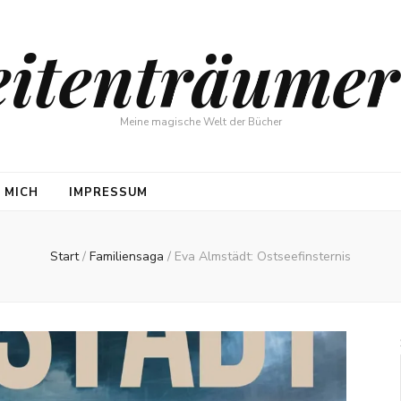
eitenträumer
Meine magische Welt der Bücher
 MICH
IMPRESSUM
Start
/
Familiensaga
/
Eva Almstädt: Ostseefinsternis