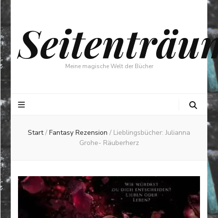
Seitenträu
Meine magische Welt der Bücher
Start
/
Fantasy Rezension
/
Lieblingsbücher: Julianna
Grohe- Räuberherz