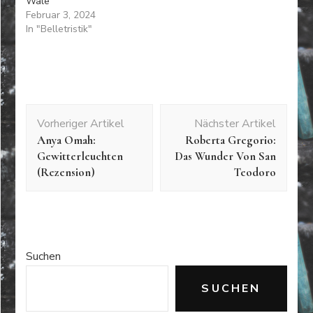
Wale
Februar 3, 2024
In "Belletristik"
Beitragsnavigation
Vorheriger Artikel
Nächster Artikel
Anya Omah:
Roberta Gregorio:
Gewitterleuchten
Das Wunder Von San
(Rezension)
Teodoro
Suchen
SUCHEN