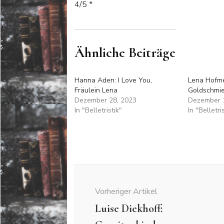
4/5 *
Ähnliche Beiträge
Hanna Aden: I Love You,
Lena Hofme
Fräulein Lena
Goldschmi
Dezember 28, 2023
Dezember 
In "Belletristik"
In "Belletri
Beitragsnavigation
Vorheriger Artikel
Luise Diekhoff: