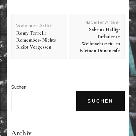
Beitragsnavigation
Nächster Artikel
Vorheriger Artikel
Sabrina Hallig:
Romy Terrell:
Turbulente
Remember- Nichts
Weihnachtszeit Im
Bleibt Vergessen
Kleinen Dünencafé
Suchen
SUCHEN
Archiv