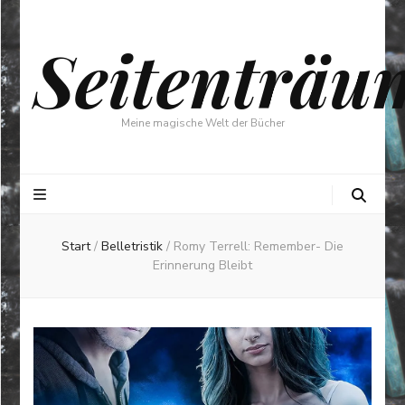
Seitenträu
Meine magische Welt der Bücher
Start
/
Belletristik
/
Romy Terrell: Remember- Die
Erinnerung Bleibt