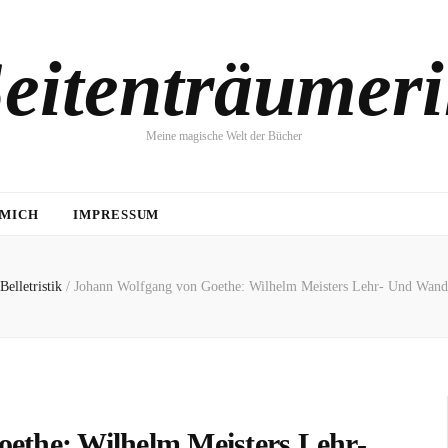
eitenträumer
Meine magische Welt der Bücher
 MICH
IMPRESSUM
Belletristik
/
Johann Wolfgang von Goethe: Wilhelm Meisters Lehr- Und Wand
ethe: Wilhelm Meisters Lehr-