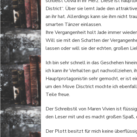
schließt Olivia in ihr Herz. Diese ist haup
District“. Über sie lernt Jade den attrakt
an ihr hat. Allerdings kann sie ihm nicht tr
smarten Tänzer einlassen.
Ihre Vergangenheit holt Jade immer wieder e
Will sie mit den Schatten der Vergangenhe
lassen oder will sie der echten, großen Li
Ich bin sehr schnell in das Geschehen hinein
ich kann ihr Verhalten gut nachvollziehen, i
Hauptprotagonistin sehr gemocht, er ist ei
um den Move Disctrict mochte ich ebenfalls
Teile freue.
Der Schreibstil von Maren Vivien ist flüssig
den Leser mit und es macht großen Spaß, d
Der Plott besitzt für mich keine überflüss