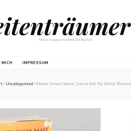
eitenträumer
Meine magische Welt der Bücher
 MICH
IMPRESSUM
rt
/
Uncategorized
/
Maren Vivian Haase: Dance Into My World (Rezens