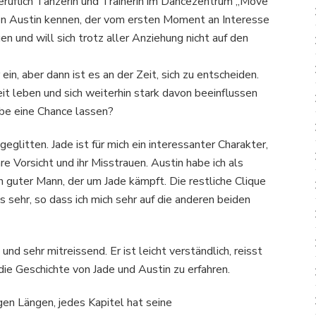
tberuflich Tänzerin und Trainerin im Dancezentrum „Move
iven Austin kennen, der vom ersten Moment an Interesse
auen und will sich trotz aller Anziehung nicht auf den
in, aber dann ist es an der Zeit, sich zu entscheiden.
it leben und sich weiterhin stark davon beeinflussen
ebe eine Chance lassen?
geglitten. Jade ist für mich ein interessanter Charakter,
hre Vorsicht und ihr Misstrauen. Austin habe ich als
n guter Mann, der um Jade kämpft. Die restliche Clique
 sehr, so dass ich mich sehr auf die anderen beiden
 und sehr mitreissend. Er ist leicht verständlich, reisst
ie Geschichte von Jade und Austin zu erfahren.
igen Längen, jedes Kapitel hat seine