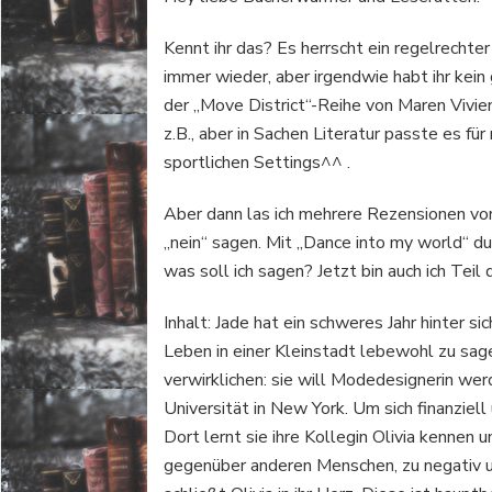
Kennt ihr das? Es herrscht ein regelrecht
immer wieder, aber irgendwie habt ihr kei
der „Move District“-Reihe von Maren Vivien
z.B., aber in Sachen Literatur passte es für
sportlichen Settings^^ .
Aber dann las ich mehrere Rezensionen v
„nein“ sagen. Mit „Dance into my world“ du
was soll ich sagen? Jetzt bin auch ich Teil
Inhalt: Jade hat ein schweres Jahr hinter si
Leben in einer Kleinstadt lebewohl zu sage
verwirklichen: sie will Modedesignerin we
Universität in New York. Um sich finanziell
Dort lernt sie ihre Kollegin Olivia kennen u
gegenüber anderen Menschen, zu negativ un