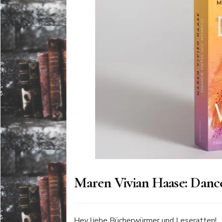
Maren Vivian Haase: Danc
Hey liebe Bücherwürmer und Leseratten!