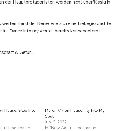
n der Hauptprotagonisten werden nicht überflüssig in
 zweiten Band der Reihe, wie sich eine Liebegeschichte
ir in „Dance into my world“ bereits kennengelernt
schaft & Gefühl.
en Haase: Step Into
Maren Vivien Haase: Fly Into My
Soul
2
Juni 5, 2022
ult Liebesroman
In "New Adult Liebesroman