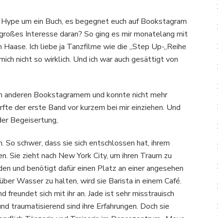
er Hype um ein Buch, es begegnet euch auf Bookstagram
n großes Interesse daran? So ging es mir monatelang mit
 Haase. Ich liebe ja Tanzfilme wie die „Step Up-„Reihe
 mich nicht so wirklich. Und ich war auch gesättigt von
on anderen Bookstagramern und konnte nicht mehr
rfte der erste Band vor kurzem bei mir einziehen. Und
 der Begeisertung,
ch. So schwer, dass sie sich entschlossen hat, ihrem
n. Sie zieht nach New York City, um ihren Traum zu
rden und benötigt dafür einen Platz an einer angesehen
 über Wasser zu halten, wird sie Barista in einem Café.
nd freundet sich mit ihr an. Jade ist sehr misstrauisch
d traumatisierend sind ihre Erfahrungen. Doch sie