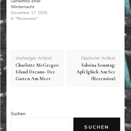
Geheimnis einer
Winternacht
Dezember 17, 2025
In "Rezension"
Beitragsnavigation
Vorheriger Artikel
Nächster Artikel
Charlotte McGregor:
Sabrina Sonntag:
Island Dreams- Der
Apfelglück Am See
Garten Am Meer
(Rezension)
Suchen
SUCHEN