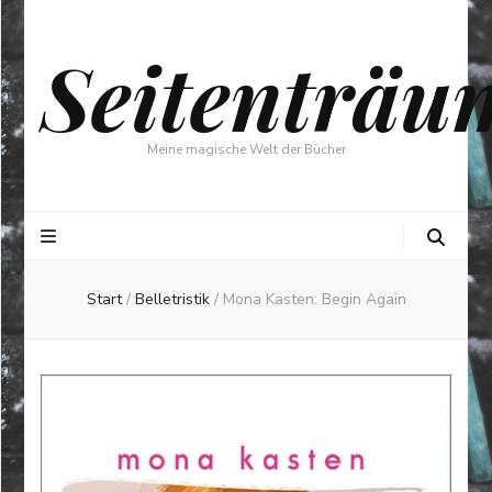
Seitenträu
Meine magische Welt der Bücher
Start
/
Belletristik
/
Mona Kasten: Begin Again