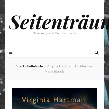
Seitenträu
Meine magische Welt der Bücher
Start
/
Belletristik
/
Virginia Hartman: Tochter des
Marschlands