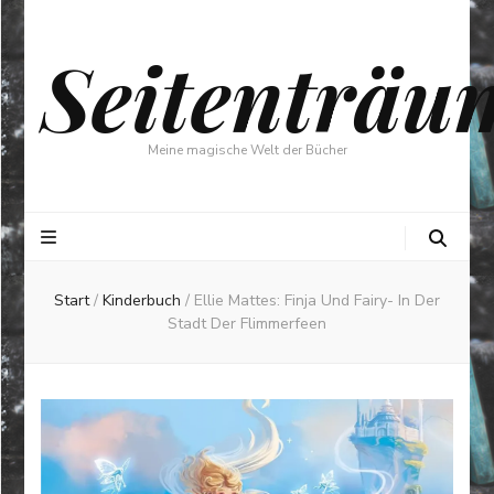
Seitenträu
Meine magische Welt der Bücher
Start
/
Kinderbuch
/
Ellie Mattes: Finja Und Fairy- In Der
Stadt Der Flimmerfeen