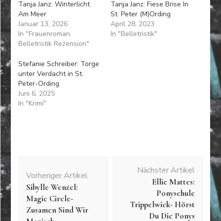
Tanja Janz: Winterlicht
Tanja Janz: Fiese Brise In
Am Meer
St. Peter (M)Ording
Januar 13, 2026
April 28, 2023
In "Frauenroman
In "Belletristik"
Belletristik Rezension"
Stefanie Schreiber: Torge
unter Verdacht in St.
Peter-Ording
Juni 6, 2025
In "Krimi"
Beitragsnavigation
Nächster Artikel
Vorheriger Artikel
Ellie Mattes:
Sibylle Wenzel:
Ponyschule
Magic Circle-
Trippelwick- Hörst
Zusamen Sind Wir
Du Die Ponys