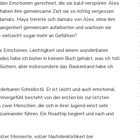
 den Emotionen gerechnet, die sie bald verspüren. Alex
 haben ihre gemeinsame Zeit nie so richtig vergessen
 damals. Maya trennte sich damals von Alex, ohne ihm
rgangenheit gemeinsam aufarbeiten und wachsen sie
vielleicht sogar mehr an Gefühlen?
us Emotionen, Leichtigkeit und einem wunderbaren
s habe ich bisher in keinem Buch gehabt, was ich toll
n Büchern, aber insbesondere das Baskenland habe ich
rbaren Schreibstil. Er ist leicht und auch emotional,
mmergefühl besteht von der ersten bis zur letzten
zwei Menschen, die sich in ihrer Jugend einst sehr
ueinander führen. Ein Roadtrip beginnt und nach und
.
oller Momente, voller Nachdenklichkeit bei