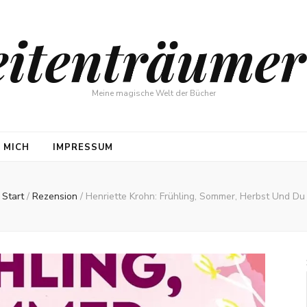
eitenträumer
Meine magische Welt der Bücher
 MICH
IMPRESSUM
Start
/
Rezension
/
Henriette Krohn: Frühling, Sommer, Herbst Und Du