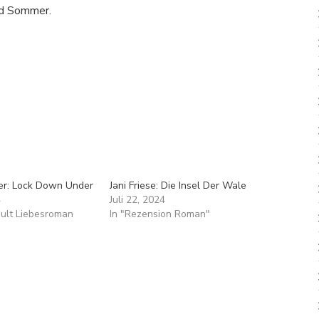
und Sommer.
er: Lock Down Under
Jani Friese: Die Insel Der Wale
4
Juli 22, 2024
ult Liebesroman
In "Rezension Roman"