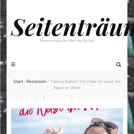
Seitenträu
Meine magische Welt der Bücher
Start
/
Rezension
/
Tamina Kallert: Die Füße im Sand, die
Nase im Wind