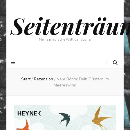
Seitenträu
Meine magische Welt der Bücher
Start
/
Rezension
/
Nele Böhm: Dein Flüstern Im
Meereswind