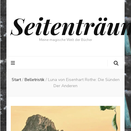
Seitenträu
Meine magische Welt der Bücher
Start
/
Belletristik
/
Luna von Eisenhart Rothe: Die Sünden
Der Anderen