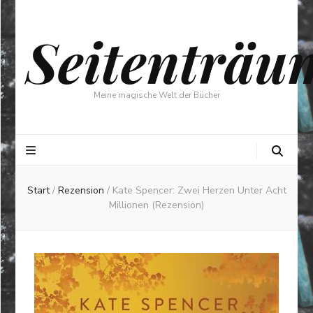
Seitenträu
Meine magische Welt der Bücher
Start
/
Rezension
/
Kate Spencer: Zwei Herzen Unter Acht
Millionen (Rezension)