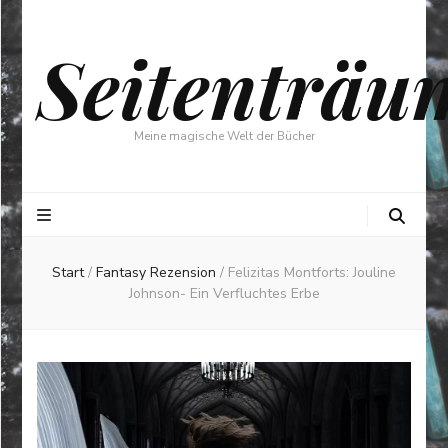
Seitenträu
Meine magische Welt der Bücher
Start
/
Fantasy Rezension
/
Felizitas Montforts: Jouline
Johnson- Ein Verfluchtes Erbe