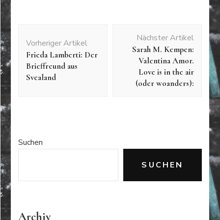
Beitragsnavigation
Nächster Artikel
Vorheriger Artikel
Sarah M. Kempen:
Frieda Lamberti: Der
Valentina Amor.
Brieffreund aus
Love is in the air
Svealand
(oder woanders):
Suchen
SUCHEN
Archiv