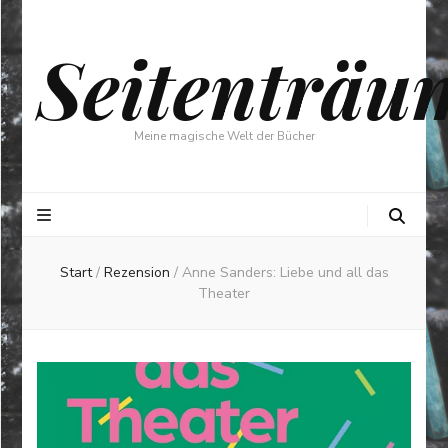
Seitenträu
Meine magische Welt der Bücher
Start
/
Rezension
/
Anne Sanders: Liebe und all das
Theater