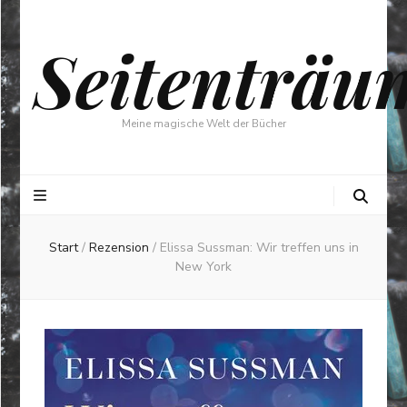
Seitenträu
Meine magische Welt der Bücher
Start
/
Rezension
/
Elissa Sussman: Wir treffen uns in
New York