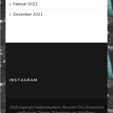
Februar 2022
Dezember 2021
INSTAGRAM
2026 Copyright
Seitenträumerin
.
Blossom Chic | Entwickelt
von
Blossom Themes
. Präsentiert von
WordPress
.