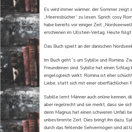
Es wird immer wärmer, der Sommer zeigt s
„Meeresbücher“ zu lesen. Sprich: cosy Ro
habe bereits vor einiger Zeit „Nordseewell
erschienen im Ullstein-Verlag. Heute folgt
Das Buch spielt an der dänischen Nordseek
Im Buch geht´s um Sybille und Romina. Zwe
Freundinnen sind. Sybille hat einen Schlag
engelsgleich wirkt. Romina ist eher schüch
Liebe, statt sich mit einer oberflächlich
Sybille lernt Männer auch online kennen, 
aber regelrecht und sie merkt, dass sie sic
denn Magnus hat einen schweren Unfall be
unbestimmte Zeit. Dies bringt ihn dazu, Sy
durch das fehlende Sehvermögen sind alltägl