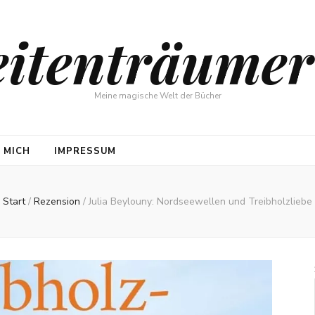
eitenträumer
Meine magische Welt der Bücher
 MICH
IMPRESSUM
Start
/
Rezension
/
Julia Beylouny: Nordseewellen und Treibholzliebe