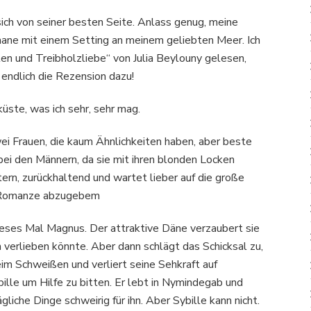
ich von seiner besten Seite. Anlass genug, meine
mane mit einem Setting an meinem geliebten Meer. Ich
en und Treibholzliebe“ von Julia Beylouny gelesen,
 endlich die Rezension dazu!
üste, was ich sehr, sehr mag.
i Frauen, die kaum Ähnlichkeiten haben, aber beste
 bei den Männern, da sie mit ihren blonden Locken
tern, zurückhaltend und wartet lieber auf die große
en Romanze abzugebem
dieses Mal Magnus. Der attraktive Däne verzaubert sie
h verlieben könnte. Aber dann schlägt das Schicksal zu,
im Schweißen und verliert seine Sehkraft auf
bille um Hilfe zu bitten. Er lebt in Nymindegab und
iche Dinge schweirig für ihn. Aber Sybille kann nicht.