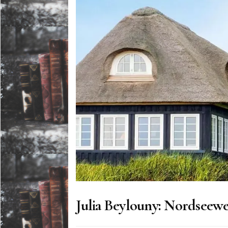
Julia Beylouny: Nordseewe