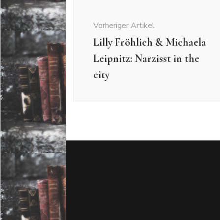
Beitragsnavigation
Vorheriger Artikel
Lilly Fröhlich & Michaela
Leipnitz: Narzisst in the
city