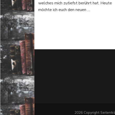
welches mich zutiefst berührt hat. Heute
möchte ich euch den neuen …
2026 Copyright
Seitentr