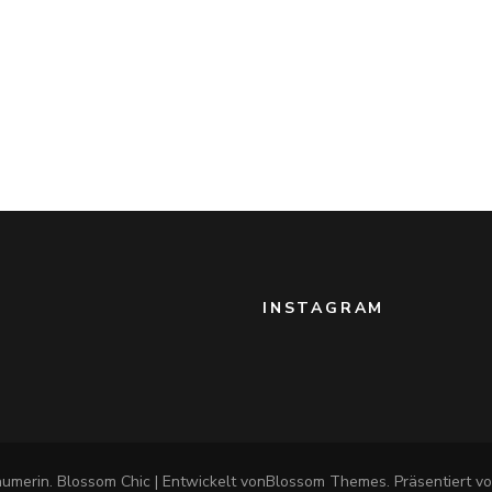
INSTAGRAM
äumerin
.
Blossom Chic | Entwickelt von
Blossom Themes
. Präsentiert v