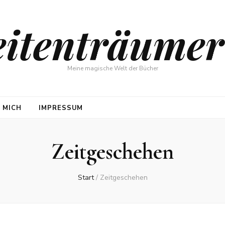
eitenträumer
Meine magische Welt der Bücher
 MICH
IMPRESSUM
Zeitgeschehen
Start
/
Zeitgeschehen